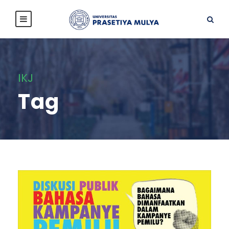
IKJ
Tag