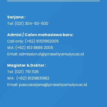
Sarjana :
Tel: (021) 304-50-500
Admisi / Calon mahasiswa baru:
Call only: (+62) 81511662005
WA: (+62) 813 9886 2005
Email:
admission.s1@prasetiyamulya.ac.id
Magister & Doktor :
Tel: (021) 751 1126
WA: (+62) 81219831982
Email: pascasarjana@prasetiyamulya.ac.id