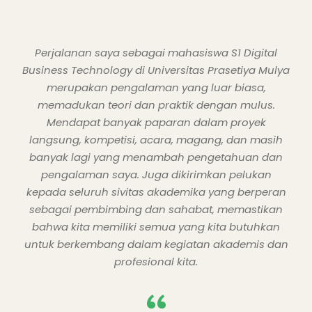
Mengambil Prodi Fintech sebagai jurusan saya
adalah keputusan terbaik yang pernah saya ambil.
Melalui program ini, saya memperoleh banyak
wawasan berharga dan terkini mengenai kondisi
pasar. Saya juga belajar tentang permintaan
konsumen di era teknologi saat ini. Selain itu, saya
diajari konsep dasar keuangan, seperti valuasi
saham dan manajemen keuangan. Saya benar-
benar merasa menjadi mahasiswa fintech
menghadapkan saya pada dua dunia, fintech dan
finansial.
“