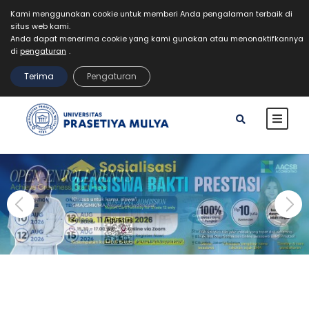
Kami menggunakan cookie untuk memberi Anda pengalaman terbaik di
situs web kami.
Mahasiswa
Staff
Alumni
VR Kampus Tur
Anda dapat menerima cookie yang kami gunakan atau menonaktifkannya
MyPrasmul
di
pengaturan
.
REGISTRASI
Terima
Pengaturan