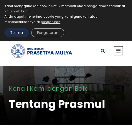
Kami menggunakan cookie untuk memberi Anda pengalaman terbaik di
situs web kami.
Mahasiswa
Staff
Alumni
VR Kampus Tur
Anda dapat menerima cookie yang kami gunakan atau
MyPrasmul
menonaktifkannya di
pengaturan
.
REGISTRASI
Terima
Pengaturan
Kenali Kami dengan Baik
Tentang Prasmul