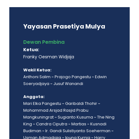
Yayasan Prasetiya Mulya
Dewan Pembina
Ketua:
Franky Oesman Widjaja
Wakil Ketua:
Anthoni Salim ~ Prajogo Pangestu ~ Edwin
Soeryadjaya ~ Jusuf Wanandi
Anggota:
Mari Elka Pangestu ~ Garibaldi Thohir ~
Mohammad Arsjad Rasjid Prabu
Mangkuningrat ~ Sugianto Kusuma ~ The Ning
King ~ Candra Ciputra ~ Martias ~ Kusnadi
Budiman ~ Ir. Gandi Sulistiyanto Soeherman ~
Usman Admadjaja ~ Ipung Kurnia ~ Harry