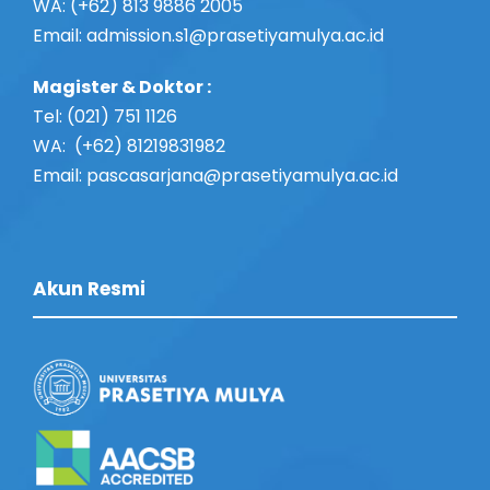
WA: (+62) 813 9886 2005
Email:
admission.s1@prasetiyamulya.ac.id
Magister & Doktor :
Tel: (021) 751 1126
WA: (+62) 81219831982
Email: pascasarjana@prasetiyamulya.ac.id
Akun Resmi