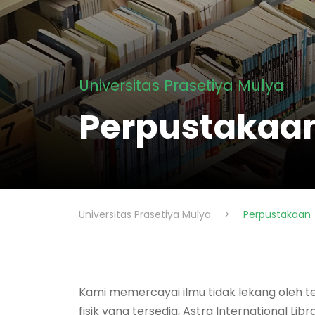
Universitas Prasetiya Mulya
Perpustakaa
Universitas Prasetiya Mulya
>
Perpustakaan
Kami memercayai ilmu tidak lekang oleh 
fisik yang tersedia, Astra International 