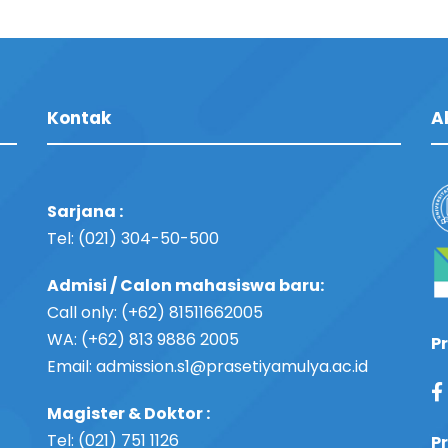
Kontak
A
Sarjana :
Tel: (021) 304-50-500
Admisi / Calon mahasiswa baru:
Call only: (+62) 81511662005
WA: (+62) 813 9886 2005
P
Email:
admission.s1@prasetiyamulya.ac.id
Magister & Doktor :
Tel: (021) 751 1126
P