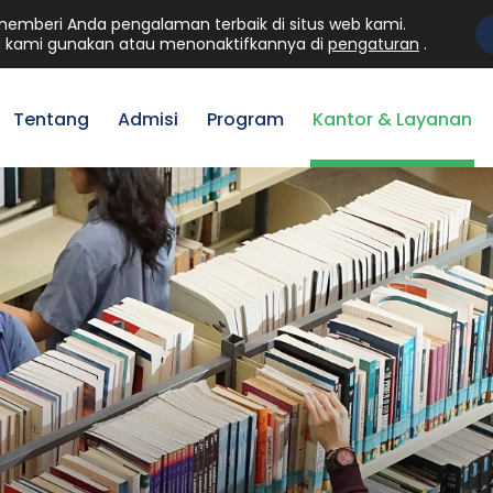
mberi Anda pengalaman terbaik di situs web kami.
Mahasiswa
Staff
Al
 kami gunakan atau menonaktifkannya di
pengaturan
.
Tentang
Admisi
Program
Kantor & Layanan