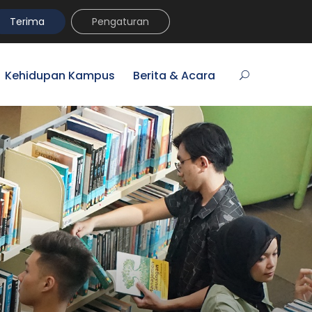
umni
VR Kampus Tur
MyPrasmul
REGISTRASI
Terima
Pengaturan
Kehidupan Kampus
Berita & Acara