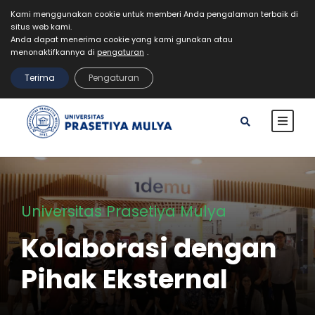
Kami menggunakan cookie untuk memberi Anda pengalaman terbaik di
situs web kami.
Mahasiswa
Staff
Alumni
VR Kampus Tur
Anda dapat menerima cookie yang kami gunakan atau
MyPrasmul
menonaktifkannya di
pengaturan
.
REGISTRASI
Terima
Pengaturan
Universitas Prasetiya Mulya
Kolaborasi dengan
Pihak Eksternal