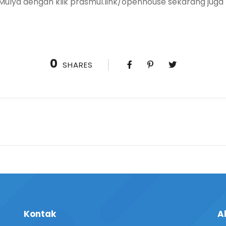
 Mulya dengan klik prasmul.link/openhouse sekarang jug
0
SHARES
Kontak
A