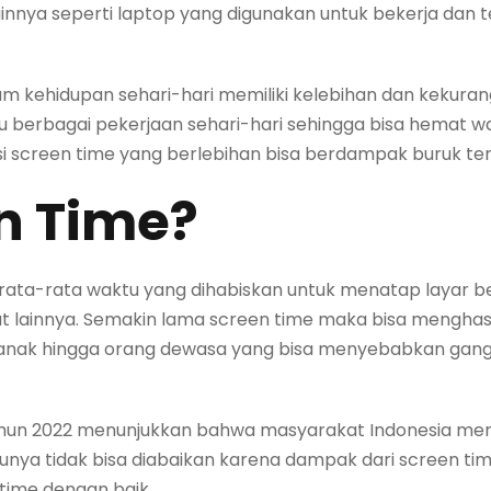
lainnya seperti laptop yang digunakan untuk bekerja dan 
am kehidupan sehari-hari memiliki kelebihan dan kekuran
rbagai pekerjaan sehari-hari sehingga bisa hemat wa
i screen time yang berlebihan bisa berdampak buruk te
en Time?
 rata-rata waktu yang dihabiskan untuk menatap layar be
at lainnya. Semakin lama screen time maka bisa menghasil
-anak hingga orang dewasa yang bisa menyebabkan ganggu
.ai tahun 2022 menunjukkan bahwa masyarakat Indonesia m
ntunya tidak bisa diabaikan karena dampak dari screen ti
time dengan baik.