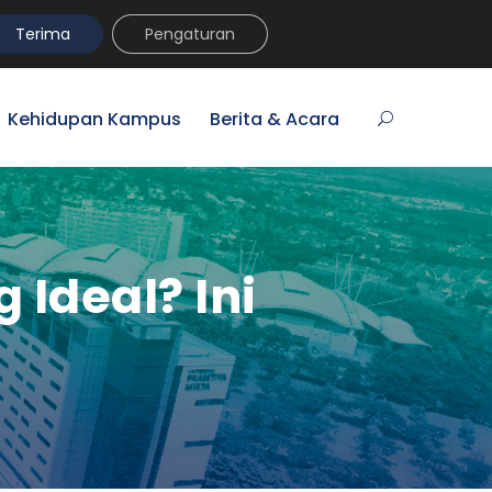
umni
VR Kampus Tur
MyPrasmul
REGISTRASI
Terima
Pengaturan
Kehidupan Kampus
Berita & Acara
Ideal? Ini