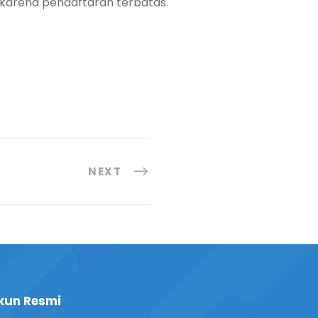
a karena pendaftaran terbatas.
NEXT
kun Resmi