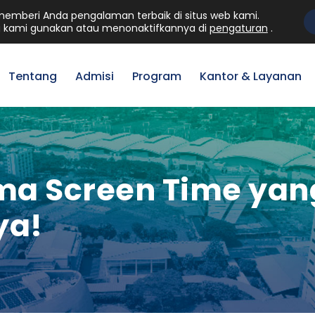
mberi Anda pengalaman terbaik di situs web kami.
Mahasiswa
Staff
Al
 kami gunakan atau menonaktifkannya di
pengaturan
.
Tentang
Admisi
Program
Kantor & Layanan
a Screen Time yang 
ya!