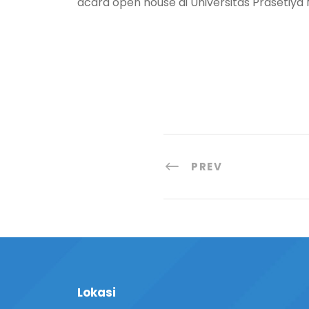
acara open house di Universitas Prasetiya
PREV
Lokasi