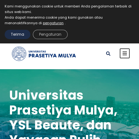
Kami menggunakan cookie untuk memberi Anda pengalaman terbaik di
situs web kami.
Mahasiswa
Staff
Alumni
VR Kampus Tur
Anda dapat menerima cookie yang kami gunakan atau
MyPrasmul
menonaktifkannya di
pengaturan
.
REGISTRASI
Terima
Pengaturan
Universitas
Prasetiya Mulya,
YSL Beaute, dan