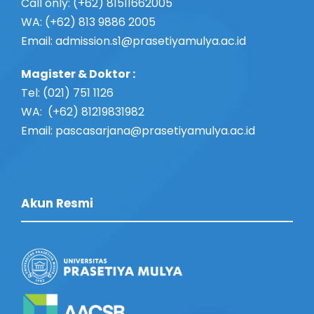
Call only: (+62) 81511662005
WA: (+62) 813 9886 2005
Email:
admission.s1@prasetiyamulya.ac.id
Magister & Doktor :
Tel: (021) 751 1126
WA: (+62) 81219831982
Email: pascasarjana@prasetiyamulya.ac.id
Akun Resmi