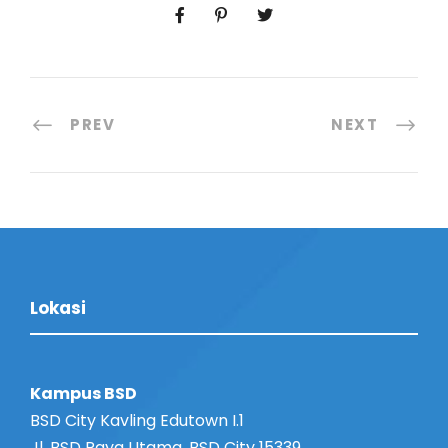
PREV
NEXT
Lokasi
Kampus BSD
BSD City Kavling Edutown I.1
Jl. BSD Raya Utama, BSD City 15339