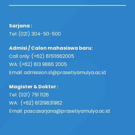
Sarjana :
Tel: (021) 304-50-500
Admisi / Calon mahasiswa baru:
Call only: (+62) 81511662005
WA: (+62) 813 9886 2005
Email:
admission.s1@prasetiyamulya.ac.id
Magister & Doktor :
Tel: (021) 751 1126
WA: (+62) 81219831982
Email: pascasarjana@prasetiyamulya.ac.id