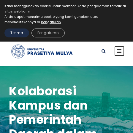
Kami menggunakan cookie untuk memberi Anda pengalaman terbaik di
situs web kami.
Mahasiswa
Staff
Alumni
VR Kampus Tur
Anda dapat menerima cookie yang kami gunakan atau
MyPrasmul
menonaktifkannya di
pengaturan
.
REGISTRASI
Terima
Pengaturan
Kolaborasi
Kampus dan
Pemerintah