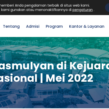
mberi Anda pengalaman terbaik di situs web kami.
Mahasiswa
Staff
Al
 kami gunakan atau menonaktifkannya di
pengaturan
.
Tentang
Admisi
Program
Kantor & Layanan
rasmulyan di Kejuar
sional | Mei 2022