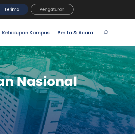
umni
VR Kampus Tur
MyPrasmul
REGISTRASI
Terima
Pengaturan
Kehidupan Kampus
Berita & Acara
an Nasional