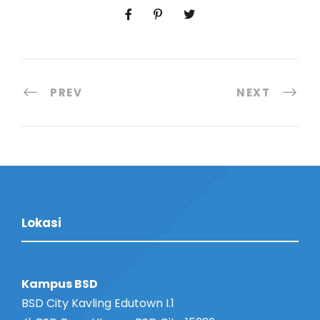
PREV
NEXT
Lokasi
Kampus BSD
BSD City Kavling Edutown I.1