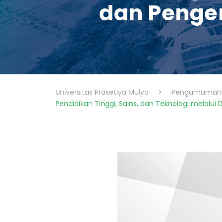
dan Penge
Universitas Prasetiya Mulya
>
Pengumuman 
Pendidikan Tinggi, Sains, dan Teknologi melalui