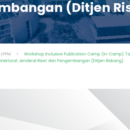
mbangan (Ditjen Ri
LPPM
>
Workshop Inclusive Publication Camp (In-Camp) Ta
 Direktorat Jenderal Riset dan Pengembangan (Ditjen Risbang).