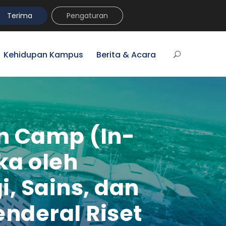
umni
VR Kampus Tur
MyPrasmul
REGISTRASI
Terima
Pengaturan
Kehidupan Kampus
Berita & Acara
on Camp (In-
ka oleh
, Sains, dan
enderal Riset