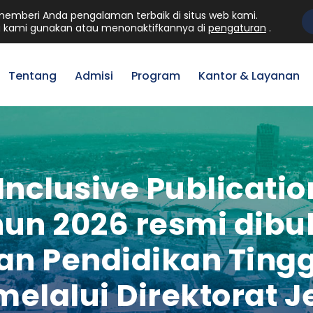
mberi Anda pengalaman terbaik di situs web kami.
Mahasiswa
Staff
Al
 kami gunakan atau menonaktifkannya di
pengaturan
.
Tentang
Admisi
Program
Kantor & Layanan
nclusive Publicati
un 2026 resmi dibu
n Pendidikan Tinggi
melalui Direktorat J