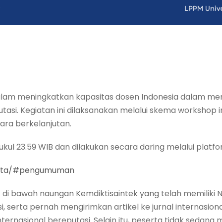
lam meningkatkan kapasitas dosen Indonesia dalam mengha
utasi. Kegiatan ini dilaksanakan melalui skema workshop 
ara berkelanjutan.
ukul 23.59 WIB dan dilakukan secara daring melalui plat
alenta/#pengumuman
if di bawah naungan Kemdiktisaintek yang telah memilik
, serta pernah mengirimkan artikel ke jurnal internasion
internasional bereputasi. Selain itu, peserta tidak sedang