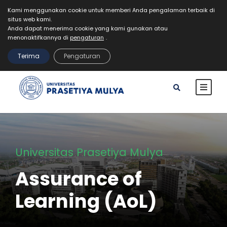
Kami menggunakan cookie untuk memberi Anda pengalaman terbaik di
situs web kami.
Mahasiswa
Staff
Alumni
VR Kampus Tur
Anda dapat menerima cookie yang kami gunakan atau
MyPrasmul
menonaktifkannya di
pengaturan
.
REGISTRASI
Terima
Pengaturan
Universitas Prasetiya Mulya
Assurance of
Learning (AoL)