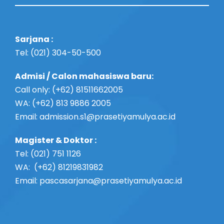
Sarjana :
Tel: (021) 304-50-500
Admisi / Calon mahasiswa baru:
Call only: (+62) 81511662005
WA: (+62) 813 9886 2005
Email:
admission.s1@prasetiyamulya.ac.id
Magister & Doktor :
Tel: (021) 751 1126
WA: (+62) 81219831982
Email: pascasarjana@prasetiyamulya.ac.id